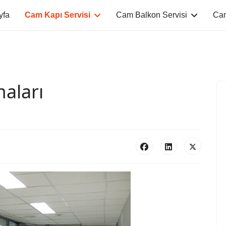
yfa
Cam Kapı Servisi
Cam Balkon Servisi
Cam
aları